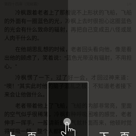
第四十四章（完结篇）
1/6
冷枫跟着老者上了那艘说不上形状的飞船，飞船
的外面有一圈蓝色的光，冷枫上去时很担心这圈蓝色
的光会有什么致命的辐射，再把自己变成丑八怪或是
人肉干什么的。
在他胡思乱想的时候，老者回头看向他，像是看
出他的顾虑了，笑着说：“蓝色光带没有辐射，不用担
心。”
冷枫愣了一下，过了好一会，才回过神来道：
“噢！”其实此时他的脑子混乱之极，不知道老者接下
来会让他做什么。
老者带着他上了飞船，飞船的内部非常亮，里面
的空气似乎很稀薄，冷枫有种呼吸困难的感觉，老者
伸手一挥手，一股清新的空气就扑面而来，他顿时觉
得呼吸一畅，整个人都精神了。