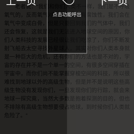
上一页
下一页
老者说：“我们和你们人类不一样，我们是不呼吸
点击功能呼出
氧气的，反而氧气对我们的外表有腐蚀性，我们会在
氧气中变成白骨，但是只要回到我们的气体中，我们
还会恢复，这就是我们无法进入地球空间的原因，你
们人类科技的发展已经很让我们吃惊了，你们不断发
射飞船去太空寻找外星球人，其实对你们人类本身就
是一种巨大的危机，还有你们的方法也是不对的，宇
+
-
字体
A
A
默认
宙的存在并不是一个单一的空间，有很多空间穿插在
宇宙中，而你们尚不能掌握穿梭空间的科技，所以很
模式
上下滑动
左右滑动
难找到地球以外的高级生物，但是并不是说明这些高
级生物没有发现你们，一旦发现你们的行踪，就会来
背景
地球一探究竟，当然大多数是抱着探测的目的，但也
不排除有高级生物想要侵占地球，到时候你们人类就
危险了。”