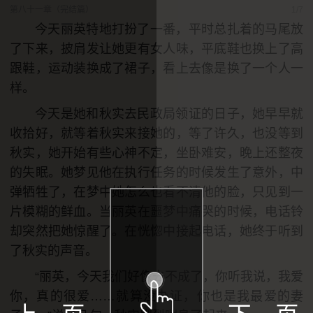
第八十一章（完结篇）
1/7
今天丽英特地打扮了一番，平时总扎着的马尾放
了下来，披肩发让她更有女人味，平底鞋也换上了高
跟鞋，运动装换成了裙子，看上去像是换了一个人一
样。
今天是她和秋实去民政局领证的日子，她早早就
收拾好，就等着秋实来接她的，等了许久，也没等到
秋实，她开始有些心神不定，坐卧难安，晚上还整夜
的失眠。她梦见他在执行任务的时候发生了意外，中
弹牺牲了，在梦中她怎么也看不清他的脸，只见到一
片模糊的鲜血。当丽英在噩梦中痛哭的时候，电话铃
却突然把她惊醒了。在恍惚中接起电话，她终于听到
了秋实的声音。
“丽英，今天我们好像去不成了，你听我说，我爱
你，真的很爱……就算没办证，你也是我最爱的妻