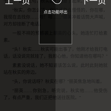
上一页
下一页
子……”说了几句，秋实剧烈喘息了起来。
“秋实，你怎么了，你说话怎么怪怪的，你在哪，
点击功能呼出
我现在去找你……喂！喂……”丽英冲着话筒大声喊，
对方却挂断了电话。
一股不祥的预感袭上丽英的心头，她连忙打给素
素。
“头！秋实……秋实可能出事了，他刚才给我打电
+
-
字体
A
A
默认
话，话没说完就挂了，我担心他，你知道他在哪吗？”
素素没说话，她不知道该怎么说，此时此刻她就
模式
上下滑动
左右滑动
站在秋实的旁边。
背景
“头，你说话呀？秋实在哪？”丽英焦急地叫着。
“丽英……你别急，听完说，秋实他……他受伤
了，有点严重，我们正把他送往医院。”