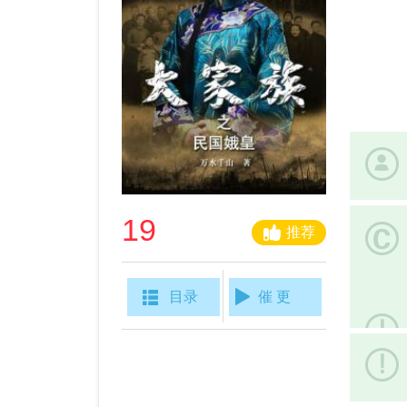
19
推荐
目录
催 更