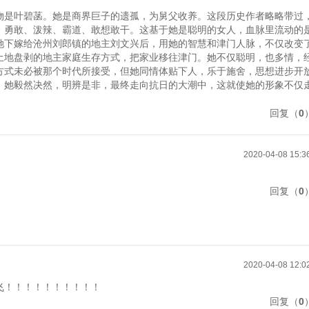
物是叶碧菡。她是商界巨子的遗孤，为舅父收养。这段历史作者略略带过
、勇敢、泼辣、霸道、敢想敢干。这基于她是聪明的女人，血脉里流动的
她下嫁给沧州刘郎镇的地主刘文兴后，用她的智慧和津门人脉，不仅改变
土地盘剥的地主家庭生存方式，把家业移往津门。她不仅聪明，也多情，
方式未必被那个时代所接受，但她同情体贴下人，乐于施舍，思想进步开
，她毅然决然，明辨是非，最终走向抗日的大潮中，这就使她的形象不仅
（
0
2020-04-08 15:3
（
0
2020-04-08 12:0
飞！！！！！！！！！！
（
0