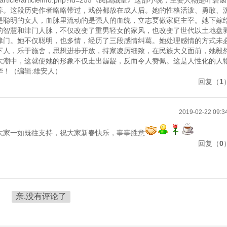
odules/article/articleinfo.php?id=255《民国娥皇》这部小说，主要人物是叶碧
养。这段历史作者略略带过，戏份都放在成人后。她的性格活泼、勇敢、
是聪明的女人，血脉里流动的是强人的血统，立志要做家庭主宰。她下嫁
的智慧和津门人脉，不仅改变了重男轻女的家风，也改变了世代以土地盘
津门。她不仅聪明，也多情，经历了三段感情纠葛。她处理感情的方式未
下人，乐于施舍，思想进步开放，持家凌厉细致，在民族大义面前，她毅
大潮中，这就使她的形象不仅走出龌龊，反而令人赞佩。这是人性化的人
！（编辑:雄安人）
（
1
2019-02-22 09:3
大家一如既往支持，祝大家新春快乐，事事胜意
（
0
亲,没有评论了