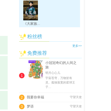
《大家族...
粉丝榜
更多>>
免费推荐
小冠冠奇幻的人间之
旅
明月心心儿
1
宇宙苍穹，万物皆有
灵。孤独落寞的星球王
子…
我要你幸福
2
守望天使
梦语
3
守望天使