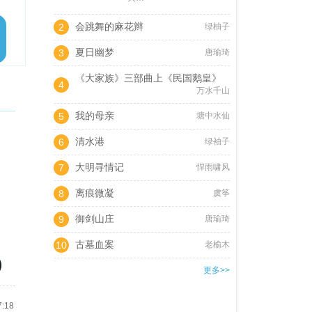
会跳舞的麻花辫
2
绿柚子
夏日幽梦
3
唐瑜琦
《大家族》三部曲上《民国鹅皇》
4
万水千山
我的母亲
5
塘中水仙
清水港
6
绿袖子
大明寻情记
7
悍雨啸风
离痕微凝
8
虞筝
御剑山庄
9
唐瑜琦
古墓血案
10
老榆木
更多>>
7:18