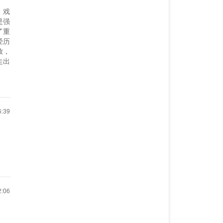
，戏
是强
了重
经历
放，
走出
）
6:39
）
2:06
）