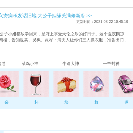
兴痨病积发话旧地 大公子姻缘美满修新府 >>
更新时间：2021-03-22 18:45:19
公子小姐都放学回来，是府上享受天伦之乐的好日子。这个夏夜阴凉
南楼，告知世冀、灵枫、灵桦：清夫人让你们三人换衣服，准备出门，
媳妇啊？”灵桦来到院子里，对低头走路的世冀逗了一句。
路过
菜鸟小神
牛逼大神
一书封神
在晚上吗？有晚上相亲的吗？”世冀看了看灵枫，接道，“若是提亲
，可能是没踢上世冀，嘴上恶狠狠道：“哼，给我提亲好啊，隔过你
朵
杯
块
枚
辆