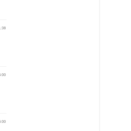
1:38
）
5:00
）
6:00