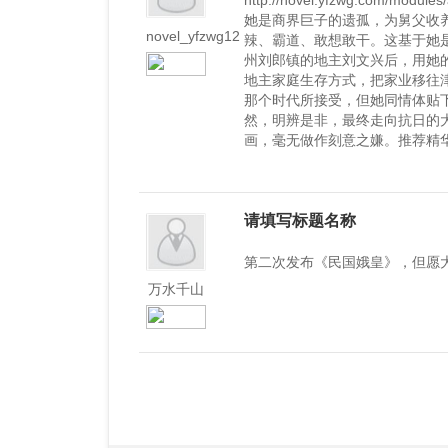
http://novel.yfzwg.com/m
她是商界巨子的遗孤，为舅父收
novel_yfzwg12
辣、霸道、敢想敢干。这基于她
州刘郎镇的地主刘文兴后，用她
地主家庭生存方式，把家业移往
那个时代所接受，但她同情体贴
然，明辨是非，最终走向抗日的
画，毫无做作刻意之嫌。推荐精华
请填写标题名称
第二次发布《民国娥皇》，但愿
万水千山