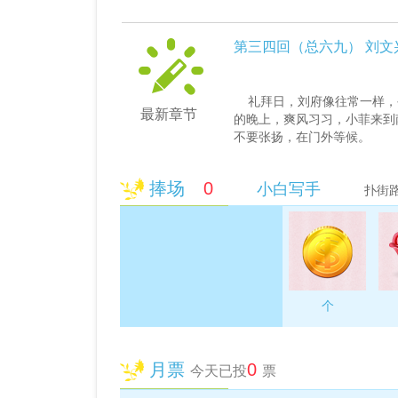
第三四回（总六九） 刘文
礼拜日，刘府像往常一样，
最新章节
的晚上，爽风习习，小菲来到
不要张扬，在门外等候。
“三哥，是不是给你说了为小
捧场
0
小白写手
扑街
“哼，要是提亲的来了，会是
啊，也是给灵枫提呢！”
灵枫最不爱听这话，抬腿一脚
去喽.....
个
月票
0
今天已投
票