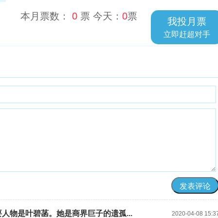
本月票数：
0
票 今天：
0
票
我投月票
立即赶超对手
人物是叶碧菡。她是商界巨子的遗孤...
2020-04-08 15:3