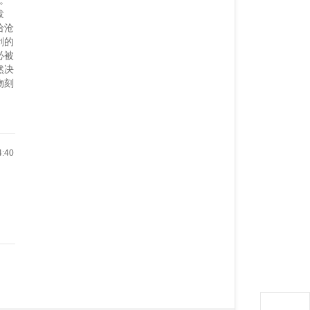
菡。
泼
给沧
剥的
必被
然决
物刻
）
4:40
）