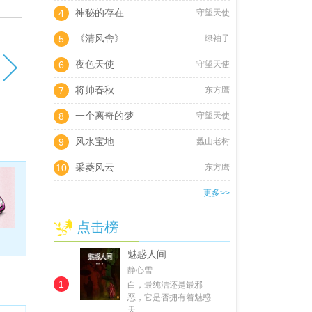
神秘的存在
4
守望天使
《清风舍》
5
绿袖子
夜色天使
6
守望天使
将帅春秋
7
东方鹰
一个离奇的梦
8
守望天使
风水宝地
9
蠡山老树
采菱风云
10
东方鹰
更多>>
点击榜
魅惑人间
静心雪
1
白，最纯洁还是最邪
恶，它是否拥有着魅惑
天…