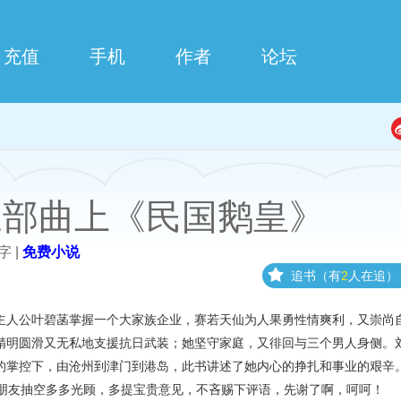
充值
手机
作者
论坛
三部曲上《民国鹅皇》
字 |
免费小说
追书（有
2
人在追）
主人公叶碧菡掌握一个大家族企业，赛若天仙为人果勇性情爽利，又崇尚
精明圆滑又无私地支援抗日武装；她坚守家庭，又徘回与三个男人身侧。
的掌控下，由沧州到津门到港岛，此书讲述了她内心的挣扎和事业的艰辛
友抽空多多光顾，多提宝贵意见，不吝赐下评语，先谢了啊，呵呵！