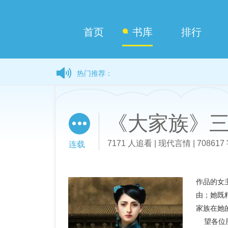
首页
书库
排行
热门推荐：
《大家族》
7171 人追看 | 现代言情 | 708617 
连载
作品的女
由；她既
家族在她
望各位朋