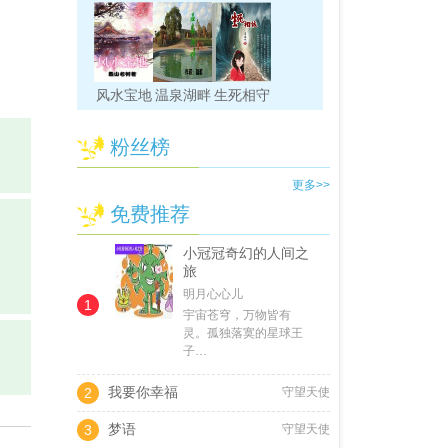
风水宝地
温泉湖畔
生死相守
粉丝榜
更多>>
免费推荐
小冠冠奇幻的人间之
旅
明月心心儿
1
宇宙苍穹，万物皆有
灵。孤独落寞的星球王
子…
我要你幸福
2
守望天使
梦语
3
守望天使