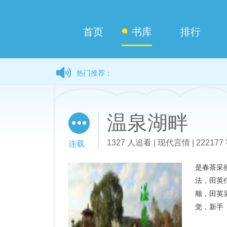
首页
书库
排行
热门推荐：
温泉湖畔
1327 人追看 | 现代言情 | 222177 
连载
是春茶采
法，田英
顺，田英
觉，新手