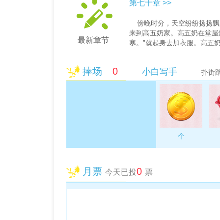
第七十章 >>
傍晚时分，天空纷纷扬扬飘
来到高五奶家。高五奶在堂屋
最新章节
寒。”就起身去加衣服。高五
拉了出来，说：“这些破东烂
样都舍不得丢手。田英说：“
捧场
0
小白写手
把要说的话跟大哥、大嫂交待一下
扑街
个
月票
0
今天已投
票