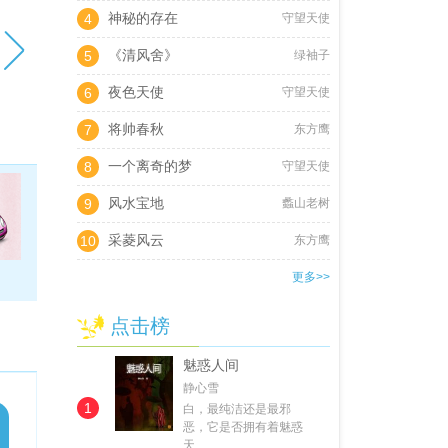
神秘的存在
4
守望天使
《清风舍》
5
绿袖子
夜色天使
6
守望天使
将帅春秋
7
东方鹰
一个离奇的梦
8
守望天使
风水宝地
9
蠡山老树
采菱风云
10
东方鹰
更多>>
点击榜
魅惑人间
静心雪
1
白，最纯洁还是最邪
恶，它是否拥有着魅惑
天…