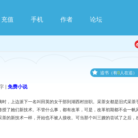
充值
手机
作者
论坛
追书（有
0
人在追）
字 |
免费小说
摘时，上边派下一名叫田英的女干部到湖西村挂职。采茶女都是旧式采茶
传授了她们新技术。不管什么事，都有改革，可是，改革初期都不会一帆
采茶的新技术一样，开始也不被人接收。可当那个叫三嫂的尝试了之后，