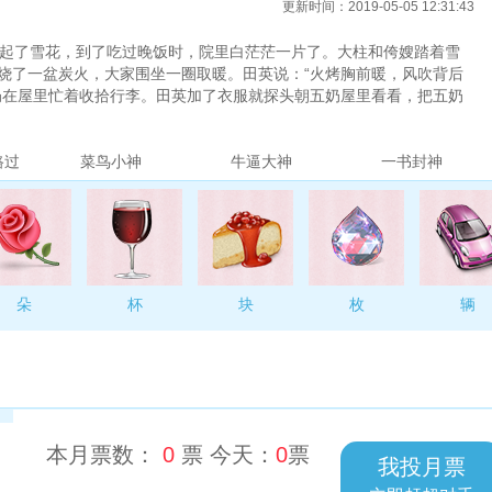
更新时间：2019-05-05 12:31:43
起了雪花，到了吃过晚饭时，院里白茫茫一片了。大柱和侉嫂踏着雪
烧了一盆炭火，大家围坐一圈取暖。田英说：“火烤胸前暖，风吹背后
奶在屋里忙着收拾行李。田英加了衣服就探头朝五奶屋里看看，把五奶
西的不要带，去到城里缺啥咱再买。”高五奶嘴里说“好好好”，可就是样
去到城里就只咱俩生活，吃的用的都好将就，东西带多了反而累赘。你
。”高五奶坐下来，对大柱.....
路过
菜鸟小神
牛逼大神
一书封神
朵
杯
块
枚
辆
本月票数：
0
票 今天：
0
票
我投月票