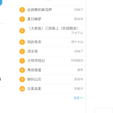
会跳舞的麻花辫
2
绿柚子
夏日幽梦
3
唐瑜琦
《大家族》三部曲上《民国鹅皇》
4
万水千山
我的母亲
5
塘中水仙
清水港
6
绿袖子
大明寻情记
7
悍雨啸风
离痕微凝
8
虞筝
御剑山庄
9
唐瑜琦
古墓血案
10
老榆木
更多>>