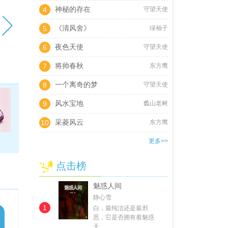
神秘的存在
4
守望天使
《清风舍》
5
绿袖子
夜色天使
6
守望天使
将帅春秋
7
东方鹰
一个离奇的梦
8
守望天使
风水宝地
9
蠡山老树
采菱风云
10
东方鹰
更多>>
点击榜
魅惑人间
静心雪
1
白，最纯洁还是最邪
恶，它是否拥有着魅惑
天…