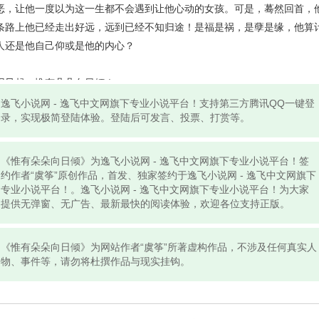
恶，让他一度以为这一生都不会遇到让他心动的女孩。可是，蓦然回首，
条路上他已经走出好远，远到已经不知归途！是福是祸，是孽是缘，他算
人还是他自己仰或是他的内心？
因风起，惟有朵朵向日倾！
逸飞小说网 - 逸飞中文网旗下专业小说平台！支持第三方腾讯QQ一键登
录，实现极简登陆体验。登陆后可发言、投票、打赏等。
，一双明眸锁清秋，今生谁是谁的缘，谁又会是谁的劫？
《惟有朵朵向日倾》为逸飞小说网 - 逸飞中文网旗下专业小说平台！签
约作者“虞筝”原创作品，首发、独家签约于逸飞小说网 - 逸飞中文网旗下
专业小说平台！。逸飞小说网 - 逸飞中文网旗下专业小说平台！为大家
提供无弹窗、无广告、最新最快的阅读体验，欢迎各位支持正版。
《惟有朵朵向日倾》为网站作者“虞筝”所著虚构作品，不涉及任何真实人
物、事件等，请勿将杜撰作品与现实挂钩。