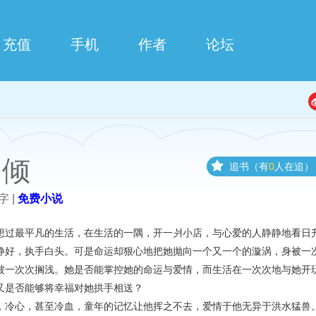
充值
手机
作者
论坛
日倾
追书（有
0
人在追）
字 |
免费小说
想过最平凡的生活，在生活的一隅，开一爿小店，与心爱的人静静地看日
静好，执手白头。可是命运却狠心地把她抛向一个又一个的漩涡，身被一
被一次次搁浅。她是否能掌控她的命运与爱情，而生活在一次次地与她开
又是否能够将幸福对她拱手相送？
，冷心，甚至冷血，童年的记忆让他挥之不去，爱情于他无异于洪水猛兽