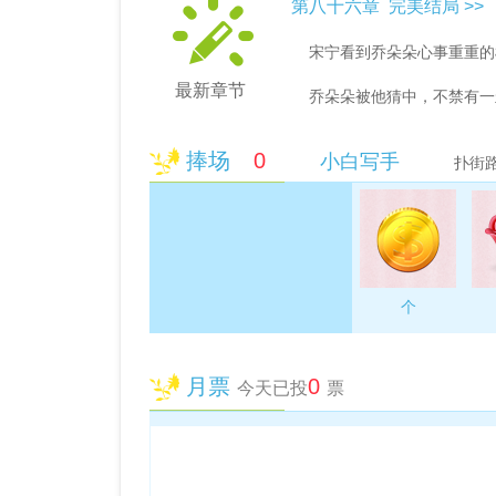
第八十六章 完美结局 >>
宋宁看到乔朵朵心事重重的样
最新章节
乔朵朵被他猜中，不禁有一
说给他听，索性问道：“朵朵
不能帮你出主意，你也能心里
捧场
0
小白写手
扑街
“我找到我妈妈了，可是我不
事，跟宋宁从头到尾地说了一
““朵朵，如果我是你，我不会
个
月票
0
今天已投
票