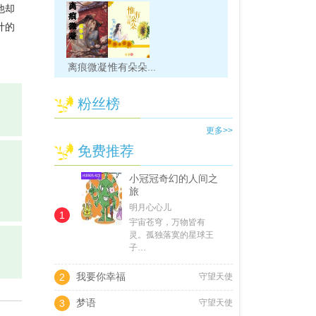
他却
计的
离痕微凝
惟有朵朵...
粉丝榜
更多>>
免费推荐
小冠冠奇幻的人间之
旅
明月心心儿
1
宇宙苍穹，万物皆有
灵。孤独落寞的星球王
子…
我要你幸福
2
守望天使
梦语
3
守望天使