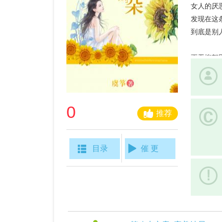
女人的厌
发现在这
到底是别
更无柳絮
回首之间
0
推荐
目录
催 更