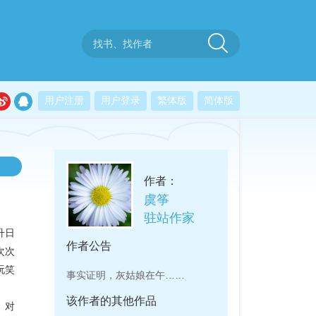
用户注册
用户登录
繁体版
简体版
作者：
虞筝
驻站作家
升日
作者公告
次次
玩笑
事实证明，灰姑娘在午……
该作者的其他作品
。对