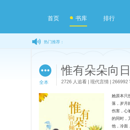
首页
书库
排行
热门推荐：
惟有朵朵向
2726 人追看 | 现代言情 | 266992 
全本
她原本只
落，岁月
伤害，心
的同时，
他，冷面