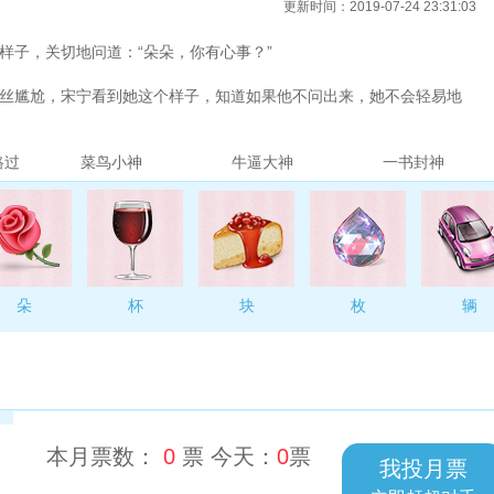
更新时间：2019-07-24 23:31:03
子，关切地问道：“朵朵，你有心事？”
丝尴尬，宋宁看到她这个样子，知道如果他不问出来，她不会轻易地
，咱们也是这么久的朋友了，真要有什么事想不开不妨说出来，我如果
畅快些。
路过
菜鸟小神
牛逼大神
一书封神
知道该不该去认她。所以，我现在很苦恼。”乔朵朵把这段时间发生的
下。顺带着也说到了尹浩。
像你这样固执，更不会想一些没用的事，.....
朵
杯
块
枚
辆
本月票数：
0
票 今天：
0
票
我投月票