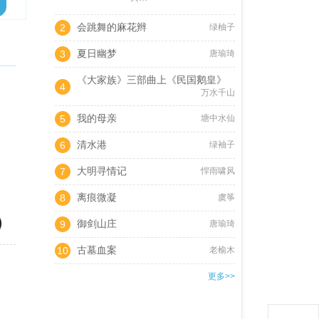
会跳舞的麻花辫
2
绿柚子
夏日幽梦
3
唐瑜琦
《大家族》三部曲上《民国鹅皇》
4
万水千山
我的母亲
5
塘中水仙
清水港
6
绿袖子
大明寻情记
7
悍雨啸风
离痕微凝
8
虞筝
御剑山庄
9
唐瑜琦
古墓血案
10
老榆木
更多>>