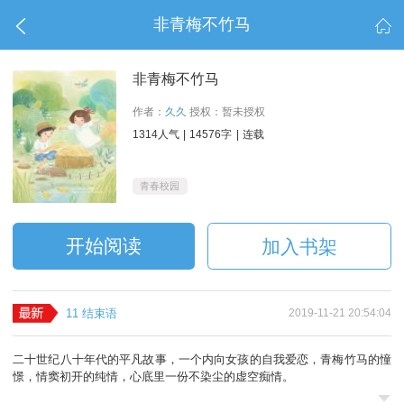
非青梅不竹马


非青梅不竹马
作者：
久久
授权：暂未授权
1314人气
|
14576字
|
连载
青春校园
开始阅读
加入书架
11 结束语
2019-11-21 20:54:04
二十世纪八十年代的平凡故事，一个内向女孩的自我爱恋，青梅竹马的憧
憬，情窦初开的纯情，心底里一份不染尘的虚空痴情。
