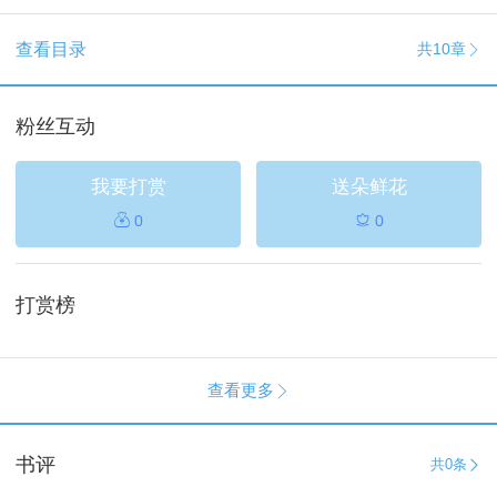
查看目录
共10章

粉丝互动
我要打赏
送朵鲜花

0
0

打赏榜
查看更多

书评
共
0条
