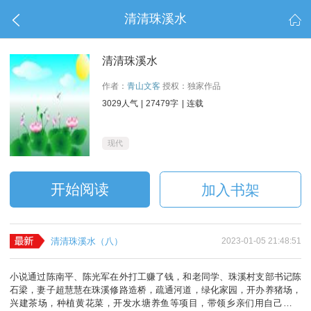
清清珠溪水


清清珠溪水
作者：
青山文客
授权：独家作品
3029人气
|
27479字
|
连载
现代
开始阅读
加入书架
清清珠溪水（八）
2023-01-05 21:48:51
小说通过陈南平、陈光军在外打工赚了钱，和老同学、珠溪村支部书记陈
石梁，妻子超慧慧在珠溪修路造桥，疏通河道，绿化家园，开办养猪场，
兴建茶场，种植黄花菜，开发水塘养鱼等项目，带领乡亲们用自己的双