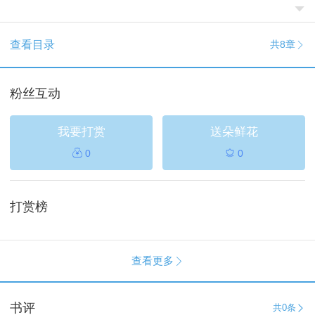
手，改变了家乡的贫穷，走上了富裕的道路。

查看目录
共8章

粉丝互动
我要打赏
送朵鲜花

0
0

打赏榜
查看更多

书评
共
0条
