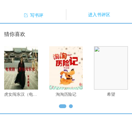

进入书评区
写书评
猜你喜欢
虎女闯东汉（电视连续剧）
淘淘历险记
希望