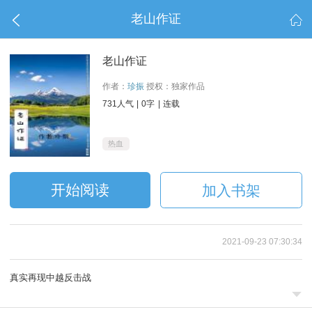
老山作证


老山作证
作者：
珍振
授权：独家作品
731人气
|
0字
|
连载
热血
开始阅读
加入书架
2021-09-23 07:30:34
真实再现中越反击战
