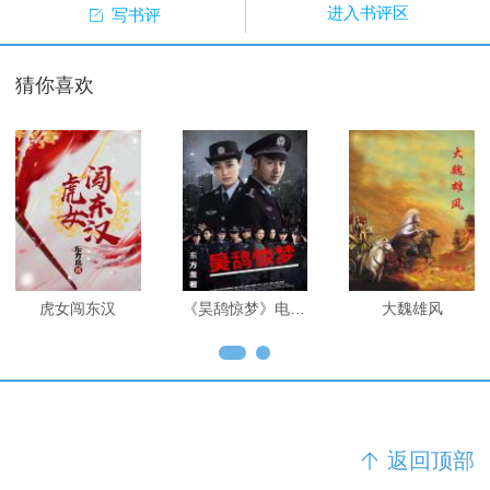

进入书评区
写书评
猜你喜欢
虎女闯东汉
《昊鸹惊梦》电视剧本
大魏雄风
返回顶部
