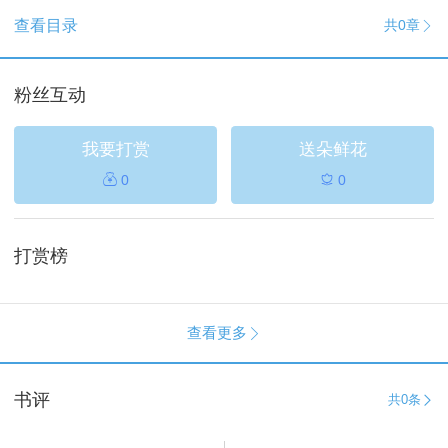
查看目录
共0章

粉丝互动
我要打赏
送朵鲜花

0
0

打赏榜
查看更多

书评
共
0条
